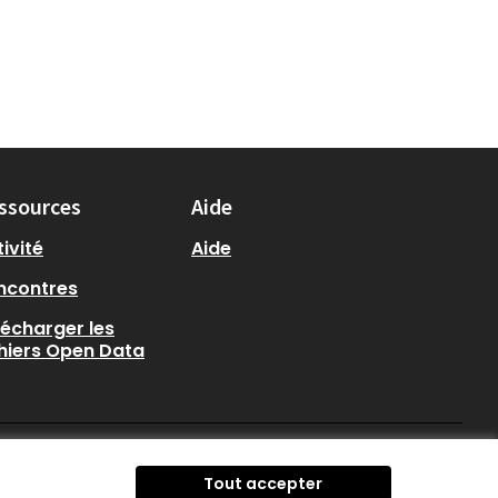
ssources
Aide
ivité
Aide
ncontres
lécharger les
chiers Open Data
participer.loire-atlantique.
participer.loire-atlanti
participer.loire-at
Tout accepter
(Nouvelle fenêtre)
(Nouvelle fenêtre)
(Nouvelle fenêtre