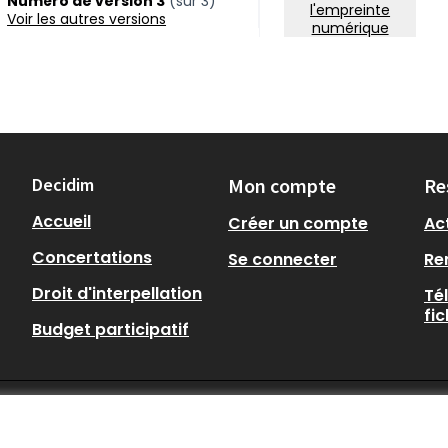
Numéro de version 3
(sur 3)
l'empreinte
voir les autres versions
numérique
Decidim
Mon compte
Re
Accueil
Créer un compte
Act
Concertations
Se connecter
Re
Droit d'interpellation
Té
fi
Budget participatif