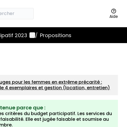
Aide
Menu utilisateur
ipatif 2023
/
Propositions
uges pour les femmes en extrême précarité :
e 4 exemplaires et gestion (location, entretien)
etenue parce que :
s critères du budget participatif. Les services du
isabilité. Elle est jugée faisable et soumise au
embre.