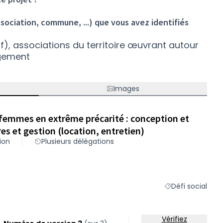
ssociation, commune, ...) que vous avez identifiés
if), associations du territoire œuvrant autour
rgement
Images
 femmes en extrême précarité : conception et
es et gestion (location, entretien)
sion
Plusieurs délégations
Défi social
Filtrer les résulta
Vérifiez