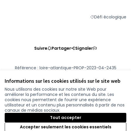
Défi écologique
Filtrer les résultats 
Suivre
Partager
Signaler
Référence : loire-atlantique-PROP-2023-04-2435
Numéro de version 2
(sur 2)
voir les autres versions
Vérifiez l'empreinte numérique
Informations sur les cookies utilisés sur le site web
Nous utilisons des cookies sur notre site Web pour
améliorer la performance et les contenus du site. Les
Conditions d'utilisation
cookies nous permettent de fournir une expérience
Paramètres des cookies
utilisateur et un contenu plus personnalisés à partir de nos
participer.loire-atlantique.fr sur Facebook
participer.loire-atlantique.fr sur Instagram
participer.loire-atlantique.fr sur YouTube
canaux de médias sociaux.
(Nouvelle fenêtre)
(Nouvelle fenêtre)
(Nouvelle fenêtre)
Tout accepter
Accepter seulement les cookies essentiels