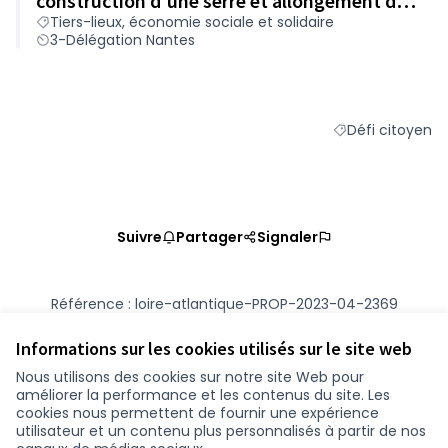
construction d'une serre et allongement du
Tiers-lieux, économie sociale et solidaire
cabanon collectif
3-Délégation Nantes
Défi citoyen
Filtrer les résult
Suivre
Partager
Signaler
Référence : loire-atlantique-PROP-2023-04-2369
Numéro de version 2
(sur 2)
voir les autres versions
Vérifiez l'empreinte numérique
Informations sur les cookies utilisés sur le site web
Nous utilisons des cookies sur notre site Web pour
améliorer la performance et les contenus du site. Les
Conditions d'utilisation
cookies nous permettent de fournir une expérience
Paramètres des cookies
utilisateur et un contenu plus personnalisés à partir de nos
participer.loire-atlantique.fr sur Facebook
participer.loire-atlantique.fr sur Instagram
participer.loire-atlantique.fr sur YouTube