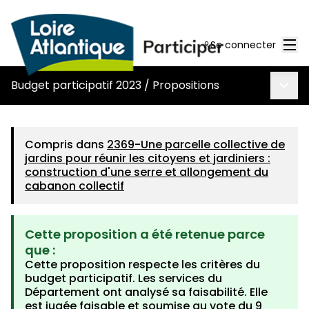
Men
Se connecter
Menu 
Budget participatif 2023
/
Propositions
Compris dans
2369-Une parcelle collective de
jardins pour réunir les citoyens et jardiniers :
construction d'une serre et allongement du
cabanon collectif
Cette proposition a été retenue parce
que :
Cette proposition respecte les critères du
budget participatif. Les services du
Département ont analysé sa faisabilité. Elle
est jugée faisable et soumise au vote du 9