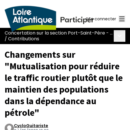
Men
Se connecter
Concertation sur la section Port-Saint-Père - Le Pont Béranger de la route Nantes-Pornic
Menu 
/
Contributions
Changements sur
"Mutualisation pour réduire
le traffic routier plutôt que le
maintien des populations
dans la dépendance au
pétrole"
CycloGuitariste