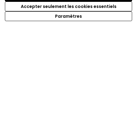
Accepter seulement les cookies essentiels
Paramètres
Conditions d'utilisation
Paramètres des cookies
participer.loire-atlantique.fr sur Facebook
participer.loire-atlantique.fr sur Instagram
participer.loire-atlantique.fr sur YouTube