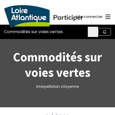
Men
Se connecter
Menu princi
Commodités sur voies vertes
Suivr
Commodités sur
voies vertes
Interpellation citoyenne