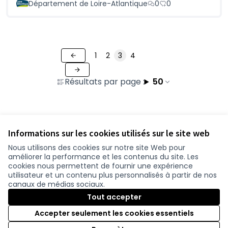
Département de Loire-Atlantique
0
0
1
2
3
4
Résultats par page :
50
Voir toutes les contributions retirées
Informations sur les cookies utilisés sur le site web
Nous utilisons des cookies sur notre site Web pour
améliorer la performance et les contenus du site. Les
Conditions d'utilisation
cookies nous permettent de fournir une expérience
Paramètres des cookies
utilisateur et un contenu plus personnalisés à partir de nos
participer.loire-atlantique.fr sur Facebook
participer.loire-atlantique.fr sur Instagram
participer.loire-atlantique.fr sur YouTube
canaux de médias sociaux.
(Nouvelle fenêtre)
(Nouvelle fenêtre)
(Nouvelle fenêtre)
Tout accepter
Accepter seulement les cookies essentiels
Licence C
(Nouvelle 