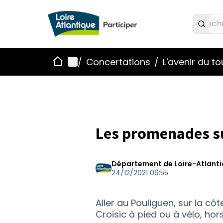
Accueil
Menu principal
/
Concertations
/
L'avenir du t
Les promenades sur
Département de Loire-Atlant
24/12/2021 09:55
Aller au Pouliguen, sur la côt
Croisic à pied ou à vélo, hor