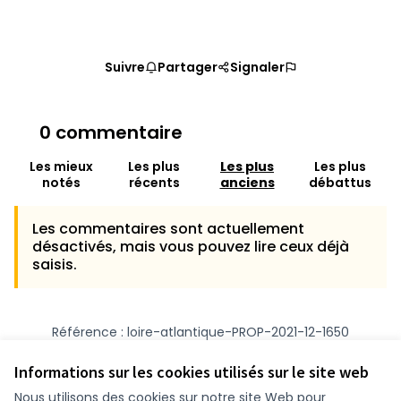
Suivre
Partager
Signaler
0 commentaire
Les mieux
Les plus
Les plus
Les plus
notés
récents
anciens
débattus
Les commentaires sont actuellement
désactivés, mais vous pouvez lire ceux déjà
saisis.
Référence : loire-atlantique-PROP-2021-12-1650
Numéro de version 1
(sur 1)
voir les autres versions
Vérifiez l'empreinte numérique
Informations sur les cookies utilisés sur le site web
Nous utilisons des cookies sur notre site Web pour