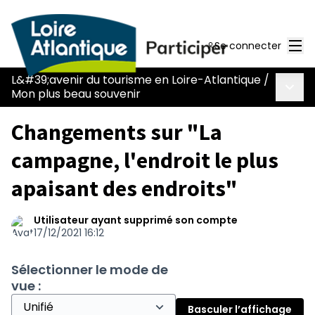
Men
Se connecter
L&#39;avenir du tourisme en Loire-Atlantique
/
Menu 
Mon plus beau souvenir
Changements sur "La
campagne, l'endroit le plus
apaisant des endroits"
Utilisateur ayant supprimé son compte
17/12/2021 16:12
Sélectionner le mode de
vue :
Basculer l’affichage