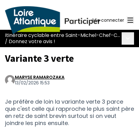
Men
Se connecter
Itinéraire cyclable entre Saint-Michel-Chef-Chef et Saint-Père-en-Retz (L031)
Menu 
/
Donnez votre avis !
Variante 3 verte
MARYSE RAMAROZAKA
13/02/2026 15:53
Je préfère de loin la variante verte 3 parce
que c'est celle qui rapproche le plus saint père
en retz de saint brevin surtout si on veut
joindre les pins ensuite.