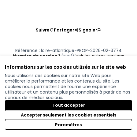
Suivre
Partager
Signaler
Référence : loire-atlantique-PROP-2026-02-3774
Numéro de version 1
(sur 1)
voir les autres versions
Vérifiez l'empreinte numérique
Informations sur les cookies utilisés sur le site web
Nous utilisons des cookies sur notre site Web pour
améliorer la performance et les contenus du site. Les
Conditions d'utilisation
cookies nous permettent de fournir une expérience
Paramètres des cookies
utilisateur et un contenu plus personnalisés à partir de nos
participer.loire-atlantique.fr sur Facebook
participer.loire-atlantique.fr sur Instagram
participer.loire-atlantique.fr sur YouTube
canaux de médias sociaux.
(Nouvelle fenêtre)
(Nouvelle fenêtre)
(Nouvelle fenêtre)
Tout accepter
Accepter seulement les cookies essentiels
Licence C
(Nouvelle 
Paramètres
(Nouvelle fenêtre)
Site réalisé grâce au
logiciel libre Decidim
.
(Nouvelle fenêtre)