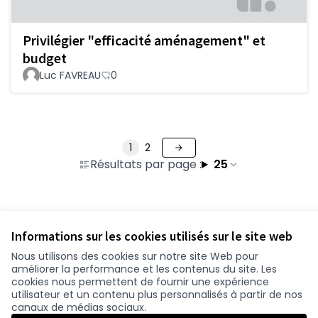
Privilégier "efficacité aménagement" et
budget
Luc FAVREAU
0
1
2
Résultats par page :
25
Voir toutes les propositions retirées
Informations sur les cookies utilisés sur le site web
Nous utilisons des cookies sur notre site Web pour
améliorer la performance et les contenus du site. Les
Conditions d'utilisation
cookies nous permettent de fournir une expérience
Paramètres des cookies
utilisateur et un contenu plus personnalisés à partir de nos
participer.loire-atlantique.fr sur Facebook
participer.loire-atlantique.fr sur Instagram
participer.loire-atlantique.fr sur YouTube
canaux de médias sociaux.