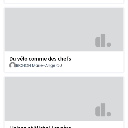
Du vélo comme des chefs
BICHON Marie-Ange
0
Liaison st Michel / st père