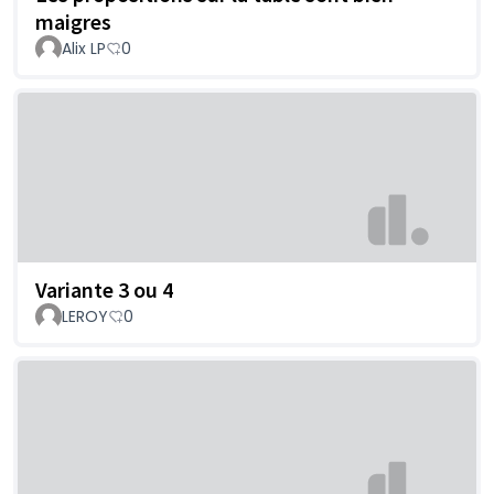
maigres
Alix LP
0
Variante 3 ou 4
LEROY
0