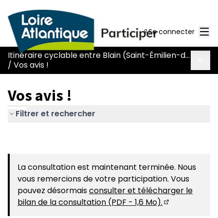
Men
Se connecter
Itinéraire cyclable entre Blain (Saint-Émilien-de-Blain) et Héric (L129)
Menu 
/
Vos avis !
Vos avis !
Filtrer et rechercher
La consultation est maintenant terminée. Nous
vous remercions de votre participation. Vous
pouvez désormais
consulter et télécharger le
bilan de la consultation (PDF - 1,6 Mo).
(S'ouvre dans 