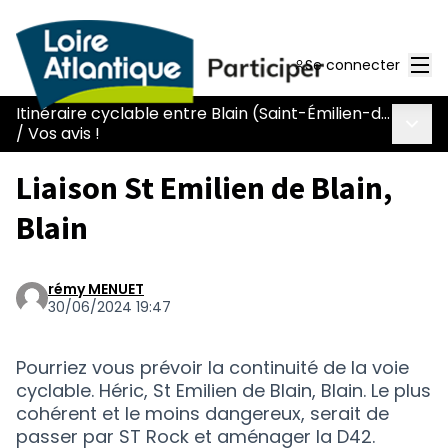
Men
Se connecter
Itinéraire cyclable entre Blain (Saint-Émilien-de-Blain) et Héric (L129)
Menu 
/
Vos avis !
Liaison St Emilien de Blain,
Blain
rémy MENUET
30/06/2024 19:47
Pourriez vous prévoir la continuité de la voie
cyclable. Héric, St Emilien de Blain, Blain. Le plus
cohérent et le moins dangereux, serait de
passer par ST Rock et aménager la D42.