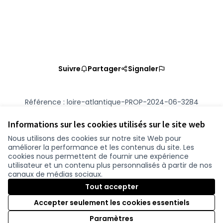
Suivre
Partager
Signaler
Référence : loire-atlantique-PROP-2024-06-3284
Numéro de version 2
(sur 2)
voir les autres versions
Vérifiez l'empreinte numérique
Informations sur les cookies utilisés sur le site web
Nous utilisons des cookies sur notre site Web pour
améliorer la performance et les contenus du site. Les
Conditions d'utilisation
cookies nous permettent de fournir une expérience
Paramètres des cookies
utilisateur et un contenu plus personnalisés à partir de nos
participer.loire-atlantique.fr sur Facebook
participer.loire-atlantique.fr sur Instagram
participer.loire-atlantique.fr sur YouTube
canaux de médias sociaux.
(Lien externe)
(Lien externe)
(Lien externe)
Tout accepter
Accepter seulement les cookies essentiels
Licence C
(Lien exter
Paramètres
(Lien externe)