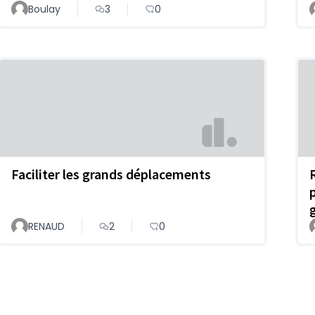
Boulay
3
0
Faciliter les grands déplacements
RENAUD
2
0