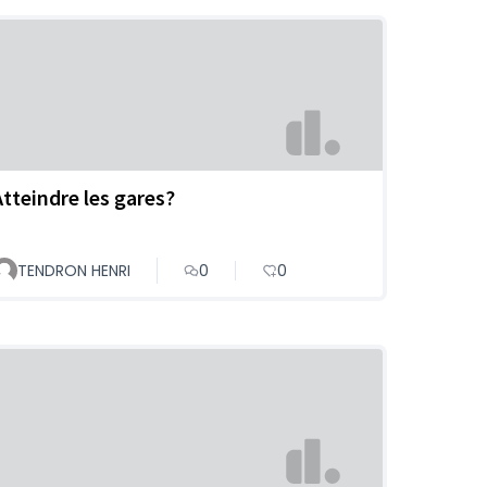
Atteindre les gares?
TENDRON HENRI
0
0