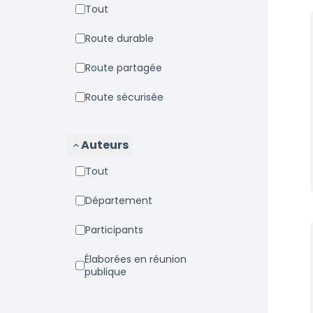
Tout
Route durable
Route partagée
Route sécurisée
Auteurs
Tout
Département
Participants
Élaborées en réunion
publique