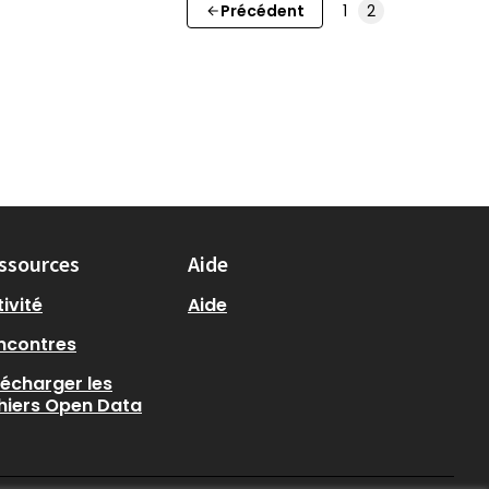
Précédent
1
2
ssources
Aide
ivité
Aide
ncontres
lécharger les
chiers Open Data