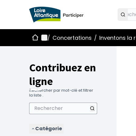
Accueil
Menu principal
/
Concertations
/
Inventons la
Contribuez en
ligne
Rechercher par mot-clé et filtrer
la liste .
Catégorie