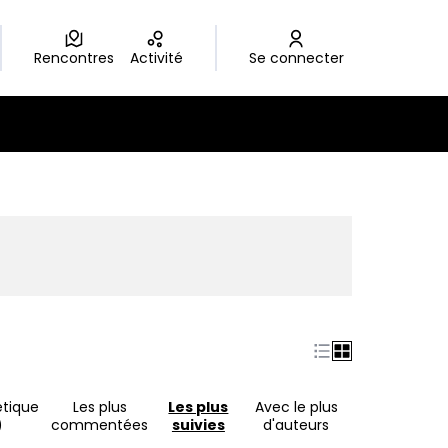
Rencontres
Activité
Se connecter
nouvel onglet)
étique
Les plus
Les plus
Avec le plus
)
commentées
suivies
d'auteurs