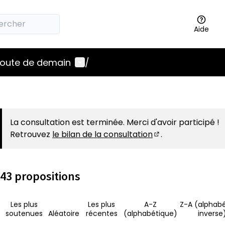
Aide
Menu utilisateur
 route de demain
/
La consultation est terminée. Merci d'avoir participé !
Retrouvez
le bilan de la consultation
.
(S'ouvre dans un 
43 propositions
Les plus
Les plus
A-Z
Z-A (alphab
soutenues
Aléatoire
récentes
(alphabétique)
inverse