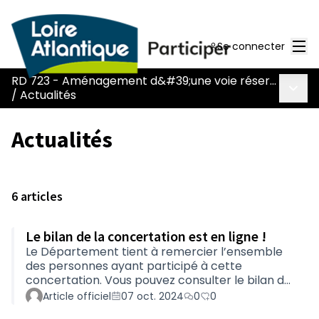
Men
Se connecter
RD 723 - Aménagement d&#39;une voie réservée au covoiturage et aux transports en commun
Menu 
/
Actualités
Actualités
6 articles
Le bilan de la concertation est en ligne !
Le Département tient à remercier l’ensemble
des personnes ayant participé à cette
concertation. Vous pouvez consulter le bilan de
la concertation qui retrace la démarche de
Article officiel
07 oct. 2024
0
0
concertation, présente la synthèse de vos