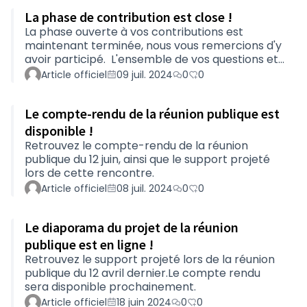
contributions, ainsi que les décisions prises. Ces
La phase de contribution est close !
dernières figurent également dans l’arrêté
portant bilan de la concertation préalable pour
La phase ouverte à vos contributions est
le projet d’aménagement d’une voie réservée
maintenant terminée, nous vous remercions d'y
sur la RD 723.
avoir participé. L'ensemble de vos questions et
contributions est en cours d'analyse. Le
Article officiel
09 juil. 2024
0
0
Département fera prochainement connaître
les enseignements qu'il tire de cette
Le compte-rendu de la réunion publique est
concertation ainsi que les décisions prises. Pour
ne rien manquer des suites données à ce projet,
disponible !
cliquer sur le bouton Suivre en page de
Retrouvez le compte-rendu de la réunion
Présentation pour être alerté des nouvelles
publique du 12 juin, ainsi que le support projeté
publications sur cette plateforme.
lors de cette rencontre.
Article officiel
08 juil. 2024
0
0
Le diaporama du projet de la réunion
publique est en ligne !
Retrouvez le support projeté lors de la réunion
publique du 12 avril dernier.Le compte rendu
sera disponible prochainement.
Article officiel
18 juin 2024
0
0