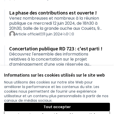
La phase des contributions est ouverte !
Venez nombreuses et nombreux à la réunion
publique ce mercredi 12 juin 2024, de 18h30 à
20h30, Salle de la grande ouche aux Couëts, 9
rue de la grande ouche, à Bouguenais. Pour
Article officiel
11 juin 2024
0
0
donner votre avis en ligne, connectez-vous ou
créez votre compte sur la plateforme. Vous
Concertation publique RD 723 : c'est parti !
avez jusqu'au mardi 9 juillet pour contribuer.
Retrouvez toutes les propositions vous
Découvrez l'ensemble des informations
permettant de participer dans l'onglet
relatives à la concertation sur le projet
Présentation.
d’aménagement d’une voie réservée au
covoiturage et aux transports en commun sur
Article officiel
27 mai 2024
0
0
la RD723 : Consultez les modalités de la
Informations sur les cookies utilisés sur le site web
concertation dans l'onglet Présentation,
Nous utilisons des cookies sur notre site Web pour
Informez-vous sur les aménagements proposés
améliorer la performance et les contenus du site. Les
Conditions d'utilisation
dans l'onglet Le projet, Téléchargez le livret de
cookies nous permettent de fournir une expérience
Paramètres des cookies
la concertation, et pour plus de détails, accédez
utilisateur et un contenu plus personnalisés à partir de nos
participer.loire-atlantique.fr sur Facebook
participer.loire-atlantique.fr sur Instagram
participer.loire-atlantique.fr sur YouTube
au dossier de la concertation et aux études
canaux de médias sociaux.
disponibles dans Documents à consulter de la
(Nouvelle fenêtre)
(Nouvelle fenêtre)
(Nouvelle fenêtre)
Tout accepter
page Présentation, Reten…