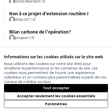
Sonia Besnard
0
Non à ce projet d'extension routière !
GUILLOIT
0
Bilan carbone de l'opération?
poupon
0
Référence : loire-atlantique-PART-2024-05-158
Informations sur les cookies utilisés sur le site web
Nous utilisons des cookies sur notre site Web pour
améliorer la performance et les contenus du site. Les
Conditions d'utilisation
cookies nous permettent de fournir une expérience
Paramètres des cookies
utilisateur et un contenu plus personnalisés à partir de nos
participer.loire-atlantique.fr sur Facebook
participer.loire-atlantique.fr sur Instagram
participer.loire-atlantique.fr sur YouTube
canaux de médias sociaux.
(Nouvelle fenêtre)
(Nouvelle fenêtre)
(Nouvelle fenêtre)
Tout accepter
Accepter seulement les cookies essentiels
Licence C
(Nouvelle 
Paramètres
(Nouvelle fenêtre)
Site réalisé grâce au
logiciel libre Decidim
.
(Nouvelle fenêtre)