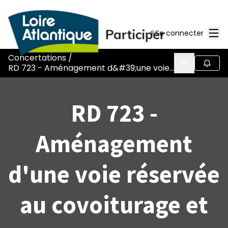
Men
Se connecter
Concertations
/
Menu princi
Suivr
RD 723 - Aménagement d&#39;une voie réservée au covoiturage et aux transports en commun
RD 723 -
Aménagement
d'une voie réservée
au covoiturage et