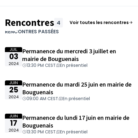
À l'issue de la concertation, le Département
s'engage à examiner chaque remarque,
Rencontres
question et avis.
Courant novembre 2024
, il
4
Voir toutes les rencontres
Passer la carte
Leaflet
|
©
OpenStreetMap
contributors
apportera une réponse globale à vos
L'élément suivant est une carte qui présente les élémen
RENCONTRES PASSÉES
contributions au sein du bilan de la
+
concertation, et indiquera ainsi les choix
−
retenus et leur motivation.
JUIL.
Permanence du mercredi 3 juillet en
03
mairie de Bouguenais
2024
13:30 PM CEST
En présentiel
JUIN
Permanence du mardi 25 juin en mairie de
25
Bouguenais
2024
09:00 AM CEST
En présentiel
JUIN
Permanence du lundi 17 juin en mairie de
17
Bouguenais
2024
13:30 PM CEST
En présentiel