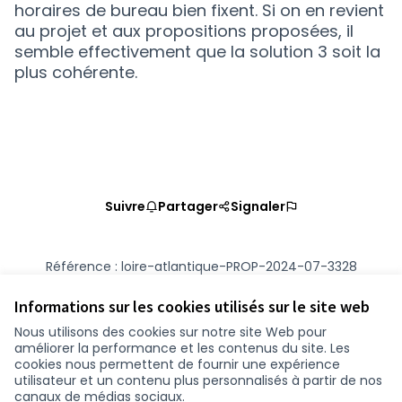
horaires de bureau bien fixent. Si on en revient
au projet et aux propositions proposées, il
semble effectivement que la solution 3 soit la
plus cohérente.
Suivre
Partager
Signaler
Référence : loire-atlantique-PROP-2024-07-3328
Numéro de version 2
(sur 2)
voir les autres versions
Vérifiez l'empreinte numérique
Informations sur les cookies utilisés sur le site web
Nous utilisons des cookies sur notre site Web pour
améliorer la performance et les contenus du site. Les
Conditions d'utilisation
cookies nous permettent de fournir une expérience
Paramètres des cookies
utilisateur et un contenu plus personnalisés à partir de nos
participer.loire-atlantique.fr sur Facebook
participer.loire-atlantique.fr sur Instagram
participer.loire-atlantique.fr sur YouTube
canaux de médias sociaux.