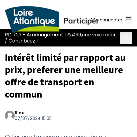
Men
Se connecter
RD 723 - Aménagement d&#39;une voie réservée au covoiturage et aux transports en commun
Menu 
/
Contribuez !
Intérêt limité par rapport au
prix, preferer une meilleure
offre de transport en
commun
Riou
07/07/2024 15:05
Créer une troisième voie réservée au