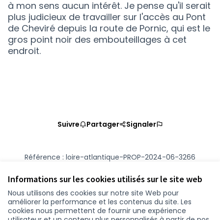
à mon sens aucun intérêt. Je pense qu'il serait
plus judicieux de travailler sur l'accès au Pont
de Cheviré depuis la route de Pornic, qui est le
gros point noir des embouteillages à cet
endroit.
Suivre
Partager
Signaler
Référence : loire-atlantique-PROP-2024-06-3266
Numéro de version 2
(sur 2)
voir les autres versions
Vérifiez l'empreinte numérique
Informations sur les cookies utilisés sur le site web
Nous utilisons des cookies sur notre site Web pour
améliorer la performance et les contenus du site. Les
Conditions d'utilisation
cookies nous permettent de fournir une expérience
Paramètres des cookies
utilisateur et un contenu plus personnalisés à partir de nos