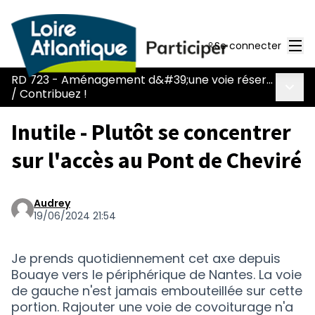
Men
Se connecter
RD 723 - Aménagement d&#39;une voie réservée au covoiturage et aux transports en commun
Menu 
/
Contribuez !
Inutile - Plutôt se concentrer
sur l'accès au Pont de Cheviré
Audrey
19/06/2024 21:54
Je prends quotidiennement cet axe depuis
Bouaye vers le périphérique de Nantes. La voie
de gauche n'est jamais embouteillée sur cette
portion. Rajouter une voie de covoiturage n'a