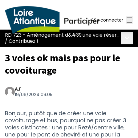
Men
Se connecter
RD 723 - Aménagement d&#39;une voie réservée au covoiturage et aux transports en commun
Menu 
/
Contribuez !
3 voies ok mais pas pour le
covoiturage
A.F
19/06/2024 09:05
Bonjour, plutôt que de créer une voie
covoiturage et bus, pourquoi ne pas créer 3
voies distinctes : une pour Rezé/centre ville,
une pour le pont de cheviré et une pour la