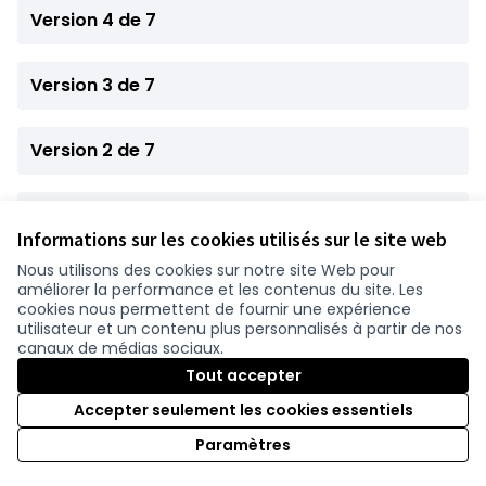
Version 4 de 7
Version 3 de 7
Version 2 de 7
Version 1 de 7
Informations sur les cookies utilisés sur le site web
Nous utilisons des cookies sur notre site Web pour
améliorer la performance et les contenus du site. Les
Conditions d'utilisation
cookies nous permettent de fournir une expérience
Paramètres des cookies
utilisateur et un contenu plus personnalisés à partir de nos
participer.loire-atlantique.fr sur Facebook
participer.loire-atlantique.fr sur Instagram
participer.loire-atlantique.fr sur YouTube
canaux de médias sociaux.
(Nouvelle fenêtre)
(Nouvelle fenêtre)
(Nouvelle fenêtre)
Tout accepter
Accepter seulement les cookies essentiels
Licence C
(Nouvelle 
Paramètres
(Nouvelle fenêtre)
Site réalisé grâce au
logiciel libre Decidim
.
(Nouvelle fenêtre)