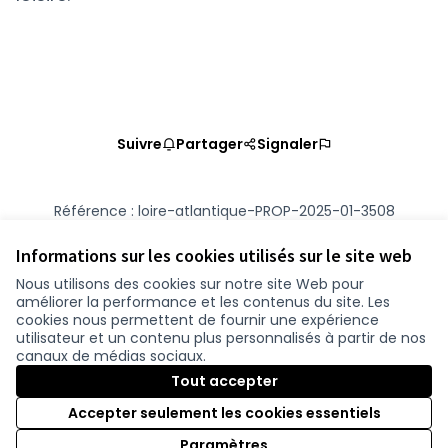
Suivre
Partager
Signaler
Référence : loire-atlantique-PROP-2025-01-3508
Numéro de version 2
(sur 2)
voir les autres versions
Vérifiez l'empreinte numérique
Informations sur les cookies utilisés sur le site web
Nous utilisons des cookies sur notre site Web pour
améliorer la performance et les contenus du site. Les
Conditions d'utilisation
cookies nous permettent de fournir une expérience
Paramètres des cookies
utilisateur et un contenu plus personnalisés à partir de nos
participer.loire-atlantique.fr sur Facebook
participer.loire-atlantique.fr sur Instagram
participer.loire-atlantique.fr sur YouTube
canaux de médias sociaux.
(Nouvelle fenêtre)
(Nouvelle fenêtre)
(Nouvelle fenêtre)
Tout accepter
Accepter seulement les cookies essentiels
Licence C
(Nouvelle 
Paramètres