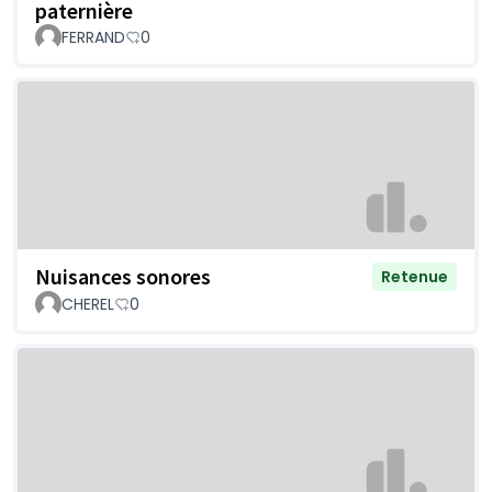
paternière
FERRAND
0
Nuisances sonores
Retenue
CHEREL
0