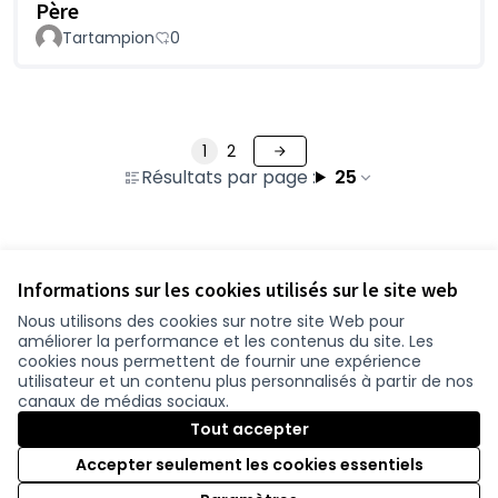
Père
Tartampion
0
1
2
Résultats par page :
25
Voir toutes les questions retirées
Informations sur les cookies utilisés sur le site web
Nous utilisons des cookies sur notre site Web pour
améliorer la performance et les contenus du site. Les
Conditions d'utilisation
cookies nous permettent de fournir une expérience
Paramètres des cookies
utilisateur et un contenu plus personnalisés à partir de nos
participer.loire-atlantique.fr sur Facebook
participer.loire-atlantique.fr sur Instagram
participer.loire-atlantique.fr sur YouTube
canaux de médias sociaux.
(Lien externe)
(Lien externe)
(Lien externe)
Tout accepter
Accepter seulement les cookies essentiels
Licence C
(Lien exter