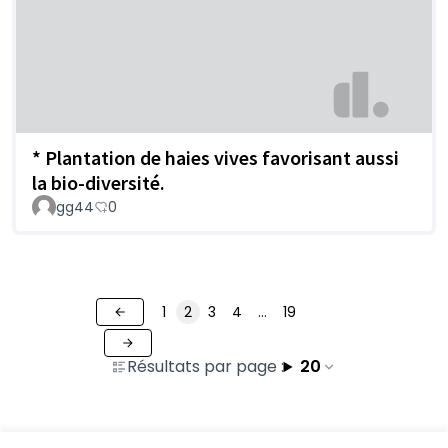
* Plantation de haies vives favorisant aussi
la bio-diversité.
gg44
0
1
2
3
4
…
19
Résultats par page :
20