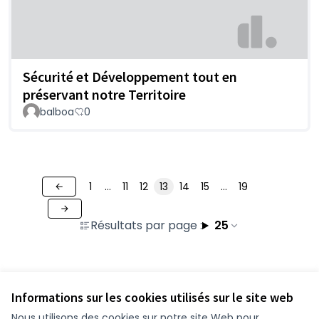
Sécurité et Développement tout en
préservant notre Territoire
balboa
0
1
…
11
12
13
14
15
…
19
Résultats par page :
25
Voir toutes les contributions retirées
Informations sur les cookies utilisés sur le site web
Nous utilisons des cookies sur notre site Web pour