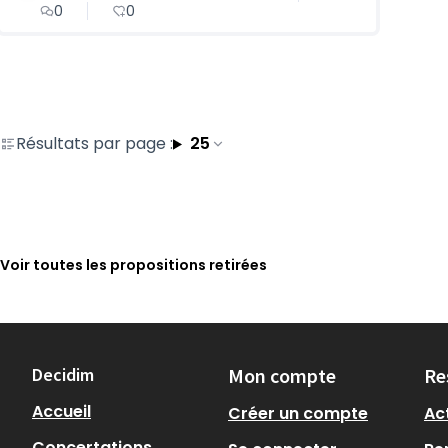
0
0
Résultats par page :
25
Voir toutes les propositions retirées
Decidim
Mon compte
Re
Accueil
Créer un compte
Act
Concertations