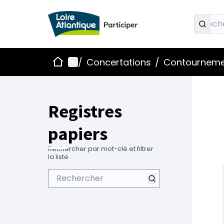
Accueil
Menu principal
/
Concertations
/
Contournemen
Registres
papiers
Rechercher par mot-clé et filtrer
la liste .