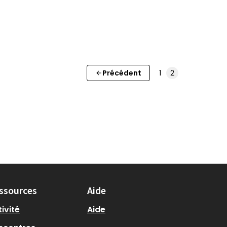
Précédent
1
2
ssources
Aide
ivité
Aide