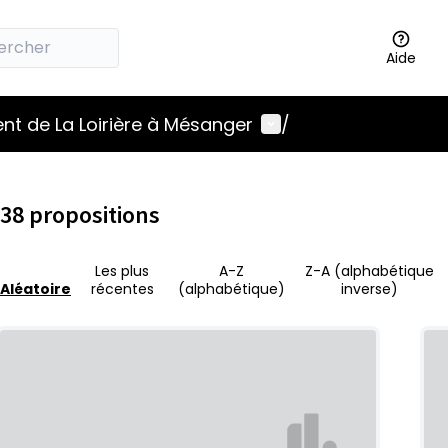
Aide
Menu utilisateur
t de La Loirière à Mésanger
/
38 propositions
Les plus
A-Z
Z-A (alphabétique
Aléatoire
récentes
(alphabétique)
inverse)