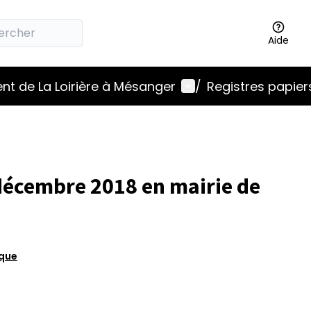
Aide
Menu utilisateur
t de La Loirière à Mésanger
/
Registres papier
 décembre 2018 en mairie de
ique