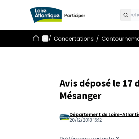
Accueil
Menu principal
/
Concertations
/
Contournemen
Avis déposé le 17
Mésanger
Département de Loire-Atlant
20/12/2018 15:12
Préférence variante 3.