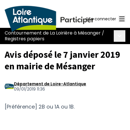
Men
Se connecter
Contournement de La Loirière à Mésanger
/
Menu 
Registres papiers
Avis déposé le 7 janvier 2019
en mairie de Mésanger
Département de Loire-Atlantique
09/01/2019 11:36
[Préférence] 2B ou 1A ou 1B.