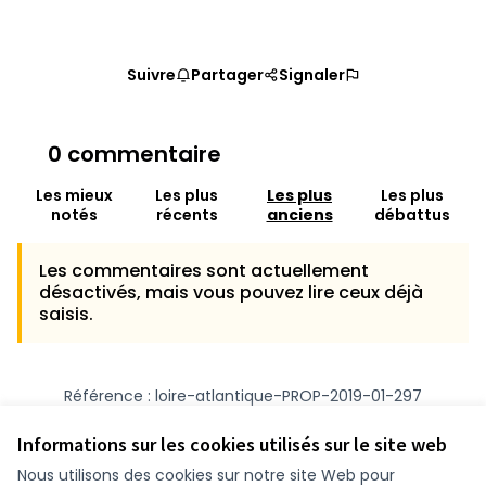
Suivre
Partager
Signaler
0 commentaire
Les mieux
Les plus
Les plus
Les plus
notés
récents
anciens
débattus
Les commentaires sont actuellement
désactivés, mais vous pouvez lire ceux déjà
saisis.
Référence : loire-atlantique-PROP-2019-01-297
Numéro de version 1
(sur 1)
voir les autres versions
Vérifiez l'empreinte numérique
Informations sur les cookies utilisés sur le site web
Nous utilisons des cookies sur notre site Web pour