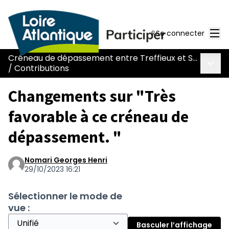
Men
Se connecter
Créneau de dépassement entre Treffieux et Saint-Vincent-des-Landes
Menu 
/
Contributions
Changements sur "Très
favorable à ce créneau de
dépassement. "
Nomari Georges Henri
29/10/2023 16:21
Sélectionner le mode de
vue :
Basculer l’affichage