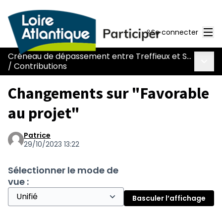
Men
Se connecter
Créneau de dépassement entre Treffieux et Saint-Vincent-des-Landes
Menu 
/
Contributions
Changements sur "Favorable
au projet"
Patrice
29/10/2023 13:22
Sélectionner le mode de
vue :
Basculer l’affichage