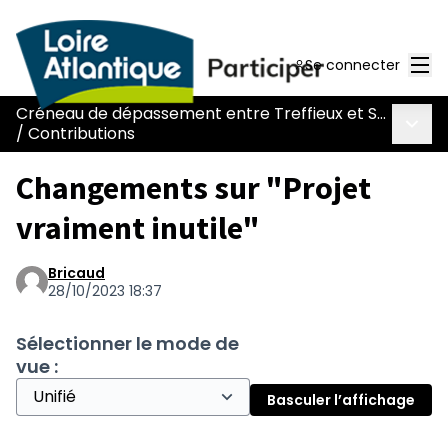
Men
Se connecter
Créneau de dépassement entre Treffieux et Saint-Vincent-des-Landes
Menu 
/
Contributions
Changements sur "Projet
vraiment inutile"
Bricaud
28/10/2023 18:37
Sélectionner le mode de
vue :
Basculer l’affichage