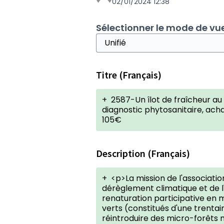
02/01/2024 12:38
Sélectionner le mode de vue
Titre (Français)
+
2587-Un îlot de fraîcheur a
diagnostic phytosanitaire, acha
105€
Description (Français)
+
<p>La mission de l'associati
dérèglement climatique et de l'
renaturation participative en m
verts (constitués d'une trent
réintroduire des micro-forêts 