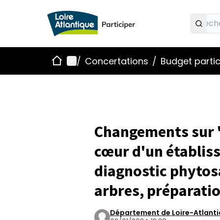
Accueil
Menu principal
/
Concertations
/
Budget partic
Changements sur "
cœur d'un établis
diagnostic phytosa
arbres, préparatio
Département de Loire-Atlant