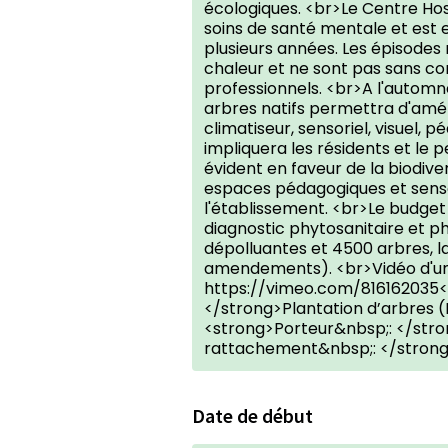
écologiques. <br>Le Centre Hos
soins de santé mentale et est 
plusieurs années. Les épisodes 
chaleur et ne sont pas sans con
professionnels. <br>A l'automn
arbres natifs permettra d'améli
climatiseur, sensoriel, visuel, 
impliquera les résidents et le 
évident en faveur de la biodiv
espaces pédagogiques et sensori
l'établissement. <br>Le budget
diagnostic phytosanitaire et p
dépolluantes et 4500 arbres, 
amendements). <br>Vidéo d'un 
https://vimeo.com/816162035<
</strong>Plantation d’arbres (
<strong>Porteur&nbsp;: </str
rattachement&nbsp;: </strong
Date de début