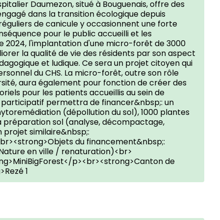
pitalier Daumezon, situé à Bouguenais, offre des
engagé dans la transition écologique depuis
réguliers de canicule y occasionnent une forte
séquence pour le public accueilli et les
e 2024, l'implantation d'une micro-forêt de 3000
orer la qualité de vie des résidents par son aspect
pédagogique et ludique. Ce sera un projet citoyen qui
personnel du CHS. La micro-forêt, outre son rôle
ersité, aura également pour fonction de créer des
els pour les patients accueillis au sein de
 participatif permettra de financer&nbsp;: un
hytoremédiation (dépollution du sol), 1000 plantes
la préparation sol (analyse, décompactage,
projet similaire&nbsp;:
br><strong>Objets du financement&nbsp;:
Nature en ville / renaturation)<br>
ong>MiniBigForest</p><br><strong>Canton de
>Rezé 1