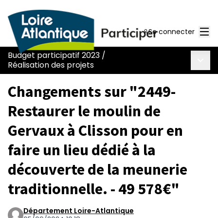
Men
Se connecter
Budget participatif 2023
/
Menu 
Réalisation des projets
Changements sur "2449-
Restaurer le moulin de
Gervaux à Clisson pour en
faire un lieu dédié à la
découverte de la meunerie
traditionnelle. - 49 578€"
Département Loire-Atlantique