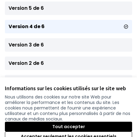
Version 5 de 6
Version 4 de 6
Version 3 de 6
Version 2 de 6
Version 1 de 6
Informations sur les cookies utilisés sur le site web
Nous utilisons des cookies sur notre site Web pour
améliorer la performance et les contenus du site. Les
Conditions d'utilisation
cookies nous permettent de fournir une expérience
Paramètres des cookies
utilisateur et un contenu plus personnalisés à partir de nos
participer.loire-atlantique.fr sur Facebook
participer.loire-atlantique.fr sur Instagram
participer.loire-atlantique.fr sur YouTube
canaux de médias sociaux.
(Nouvelle fenêtre)
(Nouvelle fenêtre)
(Nouvelle fenêtre)
Tout accepter
Accepter seulement les cookies essentiels