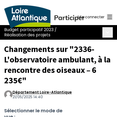
Men
Se connecter
Budget participatif 2023
/
Menu 
Réalisation des projets
Changements sur "2336-
L'observatoire ambulant, à la
rencontre des oiseaux – 6
235€"
Département Loire-Atlantique
21/05/2025 14:40
Sélectionner le mode de
vue :