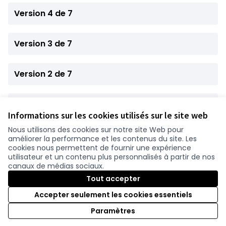
Version 4 de 7
Version 3 de 7
Version 2 de 7
Version 1 de 7
Informations sur les cookies utilisés sur le site web
Nous utilisons des cookies sur notre site Web pour
améliorer la performance et les contenus du site. Les
Conditions d'utilisation
cookies nous permettent de fournir une expérience
Paramètres des cookies
utilisateur et un contenu plus personnalisés à partir de nos
participer.loire-atlantique.fr sur Facebook
participer.loire-atlantique.fr sur Instagram
participer.loire-atlantique.fr sur YouTube
canaux de médias sociaux.
(Nouvelle fenêtre)
(Nouvelle fenêtre)
(Nouvelle fenêtre)
Tout accepter
Accepter seulement les cookies essentiels
Licence C
(Nouvelle 
Paramètres
(Nouvelle fenêtre)
Site réalisé grâce au
logiciel libre Decidim
.
(Nouvelle fenêtre)