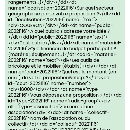
rangements...)</div></dd><dt
name="localisation-20221116">Sur quel secteur
géographique porte votre proposition ?</dt><dd
id="localisation-20221116" name="text">
<div>COUËRON</div></dd><dt name="public-
20221116">A quel public s’adresse votre idée ?
</dt><dd id="public-20221116" name="text">
<div>Tout public</div></dd><dt name="materiel-
20221116">Que financera le budget participatif ?
(matériel, équipement...)</dt><dd id="materiel-
20221116" name="text"><div>Les outils de
bricolage et le mobilier (établis)</div></dd><dt
name="cout-20221116">Quel est le montant (en
euro) de votre proposition&nbsp; ?</dt><dd
id="cout-20221116" name="number">
<div>18000</div></dd><dt name="type-
20221116">Vous déposez une proposition :</dt><dd
id="type-20221116" name="radio-group"><div
alt="type-association">au nom d'une
association</div></dd><dt name="collectif-
20221116">Nom de l'association ou du
collectif</dt><dd id="collectif-20221116"
name="text"><div>ECHOPPE FOLYD'AIR</div>