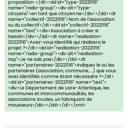
proposition :</dt><dd id="type-20221116"
name="radio-group"><div alt="type-
citoyens">en tant que citoyen·ne</div></dd><dt
name="collectif-20221116">Nom de l'association
ou du collectif</dt><dd id="collectif-20221116"
name="text"><div>Association à créer si
besoin</div></dd><dt name="realisation-
20221116">Avez-vous identifié qui réalisera le
projet ?</dt><dd id="realisation-20221116"
name="radio-group"><div alt="realisation-
nsp">Je ne sais pas</div></dd><dt
name="partenaires-20221116">Indiquez le ou les
partenaires (association, commune, ...) que vous
avez identifiés comme étant nécessaire ?</dt>
<dd id="partenaires-20221116" name="text">
<div>Le Département de Loire-Atlantique, les
communes et intercommunaulités, les
associations locales, un fabriquant de
mousseurs</div></dd></dl></xml>