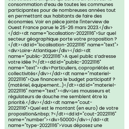
consommation d’eau de toutes les communes
participantes pour de nombreuses années tout
en permettant aux habitants de faire des
économies. Voir en pièce jointe l'interview de
Ouest France parue le 25-26 mars 2023.</div>
</dd><dt name="localisation-20221116">Sur quel
secteur géographique porte votre proposition ?
</dt><dd id="localisation-20221116" name="text">
<div>Loire-Atlantique</div></dd><dt
name="public-20221116">A quel public s’adresse
votre idée ?</dt><dd id="public-20221116"
name="text"><div>Particuliers, copropriétés et
collectivités</div></dd><dt name="materiel-
20221116">Que financera le budget participatif ?
(matériel, équipement...)</dt><dd id="materiel-
20221116" name="text"><div>Les mousseurs et
régulateurs de douche me semblent être la
priorité.</div></dd><dt name="cout-
20221116">Quel est le montant (en euro) de votre
proposition&nbsp; ?</dt><dd id="cout-20221116"
name="number"><div>50000</div></dd><dt
name="type-20221116">Vous déposez une