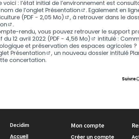
e voici : l’état initial de l’environnement est consul
e nom de
l’onglet Présentation
. Egalement en lign
(S'ouvre dans un nou
culture (PDF - 2,05 Mo)
, à retrouver dans le dos
(S'ouvre dans un nouvel on
ion
.
(S'ouvre dans un nouvel onglet)
compte-rendu, vous pouvez retrouver
le support pr
tif du 12 avril 2022 (PDF - 4,56 Mo)
intitulé : Comm
(S'ouvre dans un
logique et préservation des espaces agricoles ?
glet Présentation
, un nouveau dossier intitulé Pl
(S'ouvre dans un nouvel onglet)
ette concertation.
Suivre
Decidim
Mon compte
Re
Accueil
Créer un compte
Act