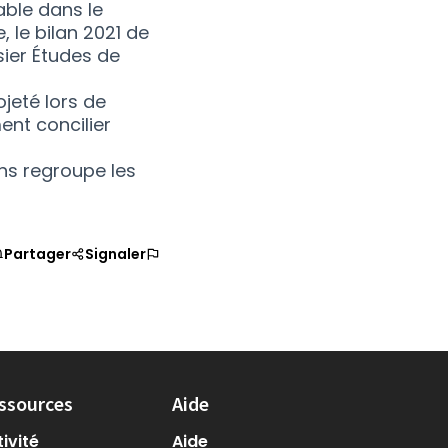
table dans le
e,
le bilan 2021 de
vel onglet)
sier Études de
glet)
ojeté lors de
ent concilier
 nouvel onglet)
ans regroupe les
Partager
Signaler
ssources
Aide
ivité
Aide