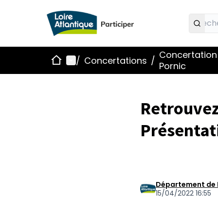
Concertation 
Accueil
Menu principal
/
Concertations
/
Pornic
Retrouvez
Présentat
Département de 
15/04/2022 16:55