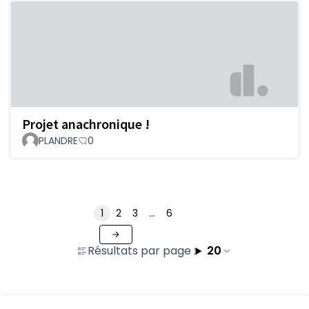
Projet anachronique !
PLANDRE
0
1
2
3
…
6
Résultats par page :
20
Voir toutes les contributions retirées