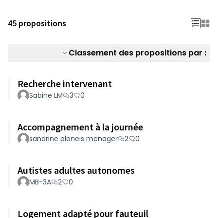
45 propositions
Classement des propositions par :
Recherche intervenant
Sabine LM
3
0
Accompagnement à la journée
sandrine ploneis menager
2
0
Autistes adultes autonomes
MB-3A
2
0
Logement adapté pour fauteuil