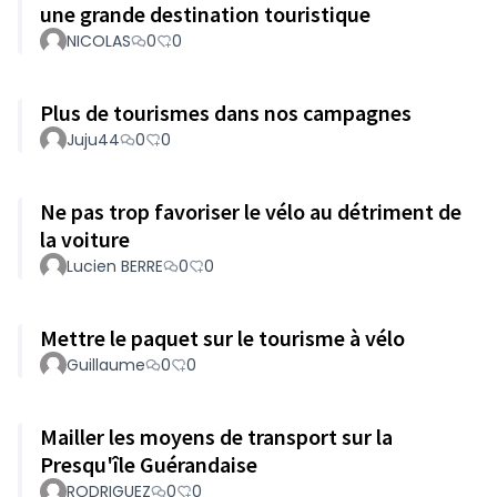
une grande destination touristique
NICOLAS
0
0
Plus de tourismes dans nos campagnes
Juju44
0
0
Ne pas trop favoriser le vélo au détriment de
la voiture
Lucien BERRE
0
0
Mettre le paquet sur le tourisme à vélo
Guillaume
0
0
Mailler les moyens de transport sur la
Presqu'île Guérandaise
RODRIGUEZ
0
0