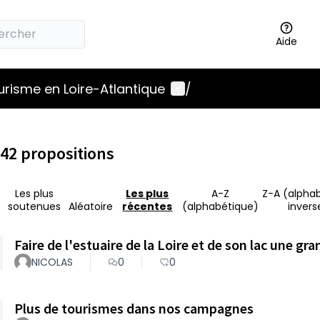
Aide
Menu utilisateur
ourisme en Loire-Atlantique
/
42 propositions
Les plus
Les plus
A-Z
Z-A (alpha
soutenues
Aléatoire
récentes
(alphabétique)
invers
Faire de l'estuaire de la Loire et de son lac une gr
NICOLAS
0
0
Plus de tourismes dans nos campagnes