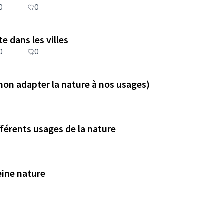
0
0
e dans les villes
0
0
 non adapter la nature à nos usages)
fférents usages de la nature
eine nature