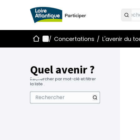
Accueil
Menu principal
/
Concertations
/
L'avenir du t
Quel avenir ?
Rechercher par mot-clé et filtrer
la liste .