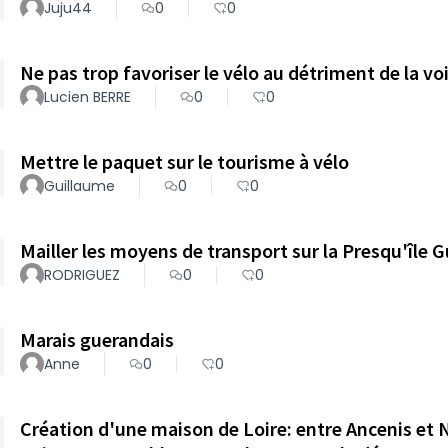
Juju44
0
0
Ne pas trop favoriser le vélo au détriment de la vo
Lucien BERRE
0
0
Mettre le paquet sur le tourisme à vélo
Guillaume
0
0
Mailler les moyens de transport sur la Presqu'île 
RODRIGUEZ
0
0
Marais guerandais
Anne
0
0
Création d'une maison de Loire: entre Ancenis et 