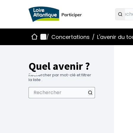
Accueil
Menu principal
/
Concertations
/
L'avenir du t
Quel avenir ?
Rechercher par mot-clé et filtrer
la liste .