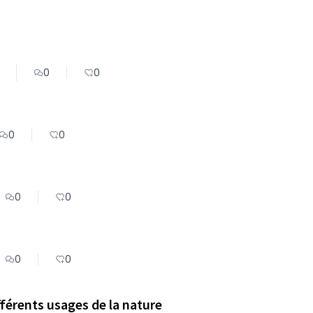
0
0
0
0
0
0
0
0
fférents usages de la nature