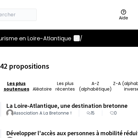
Aide
Menu utilisateur
ourisme en Loire-Atlantique
/
42 propositions
Les plus
Les plus
A-Z
Z-A (alpha
soutenues
Aléatoire
récentes
(alphabétique)
invers
La Loire-Atlantique, une destination bretonne
Association A La Bretonne !
15
0
Développer l'accès aux personnes à mobilité réduit