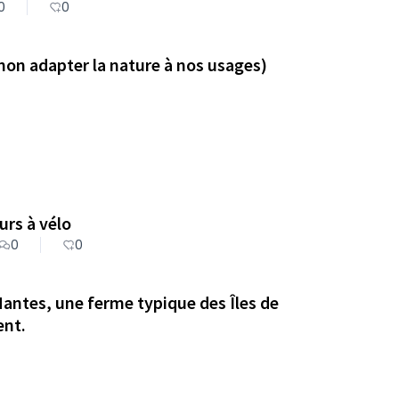
0
0
 non adapter la nature à nos usages)
ergement pour les voyageurs à vélo
0
0
Nantes, une ferme typique des Îles de
ent.