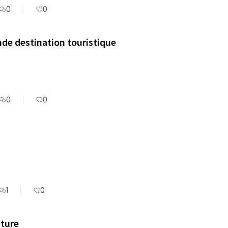
0
0
ande destination touristique
0
0
1
0
iture