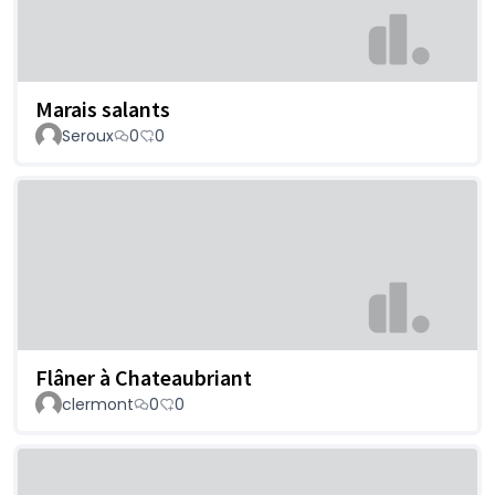
Marais salants
Seroux
0
0
Flâner à Chateaubriant
clermont
0
0