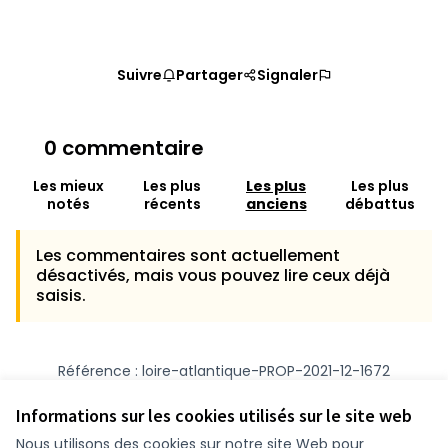
Suivre
Partager
Signaler
0 commentaire
Les mieux
Les plus
Les plus
Les plus
notés
récents
anciens
débattus
Les commentaires sont actuellement
désactivés, mais vous pouvez lire ceux déjà
saisis.
Référence : loire-atlantique-PROP-2021-12-1672
Numéro de version 1
(sur 1)
voir les autres versions
Vérifiez l'empreinte numérique
Informations sur les cookies utilisés sur le site web
Nous utilisons des cookies sur notre site Web pour