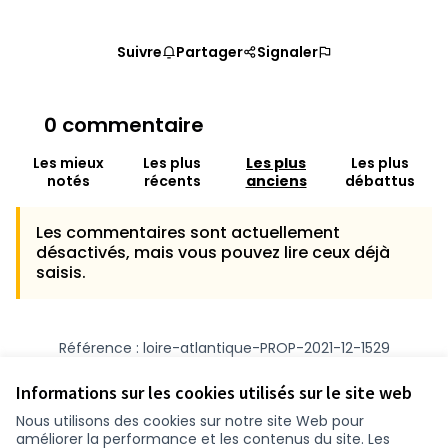
Suivre
Partager
Signaler
0 commentaire
Les mieux
Les plus
Les plus
Les plus
notés
récents
anciens
débattus
Les commentaires sont actuellement
désactivés, mais vous pouvez lire ceux déjà
saisis.
Référence : loire-atlantique-PROP-2021-12-1529
Numéro de version 1
(sur 1)
voir les autres versions
Vérifiez l'empreinte numérique
Informations sur les cookies utilisés sur le site web
Nous utilisons des cookies sur notre site Web pour
améliorer la performance et les contenus du site. Les
Conditions d'utilisation