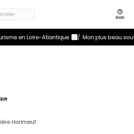
Aide
Menu utilisateur
ourisme en Loire-Atlantique
/
Mon plus beau sou
ique
inière Horimeuf