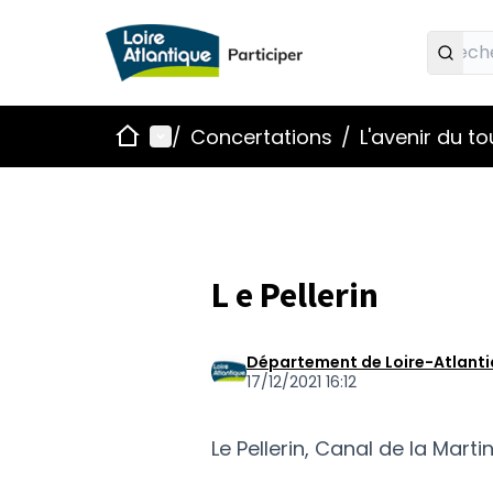
Accueil
Menu principal
/
Concertations
/
L'avenir du t
L e Pellerin
Département de Loire-Atlant
17/12/2021 16:12
Le Pellerin, Canal de la Mart