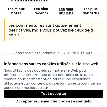
Les mieux
Les plus
Les plus
Les plus
notés
récents
anciens
débattus
Les commentaires sont actuellement
désactivés, mais vous pouvez lire ceux déjà
saisis.
Référence : loire-atlantique-PROP-2021-12-1469
Numéro de version 1
(sur 1)
voir les autres versions
Vérifiez l'empreinte numérique
Informations sur les cookies utilisés sur le site web
Nous utilisons des cookies sur notre site Web pour
améliorer la performance et les contenus du site. Les
Conditions d'utilisation
cookies nous permettent de fournir une expérience
Paramètres des cookies
utilisateur et un contenu plus personnalisés à partir de nos
participer.loire-atlantique.fr sur Facebook
participer.loire-atlantique.fr sur Instagram
participer.loire-atlantique.fr sur YouTube
canaux de médias sociaux.
(Nouvelle fenêtre)
(Nouvelle fenêtre)
(Nouvelle fenêtre)
Tout accepter
Accepter seulement les cookies essentiels
Licence C
(Nouvelle 