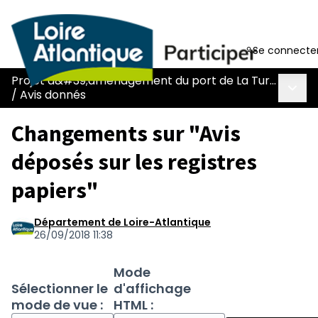
Se connecte
Projet d&#39;aménagement du port de La Turballe
Menu 
/
Avis donnés
Changements sur "Avis
déposés sur les registres
papiers"
Département de Loire-Atlantique
26/09/2018 11:38
Mode
Sélectionner le
d'affichage
mode de vue :
HTML :