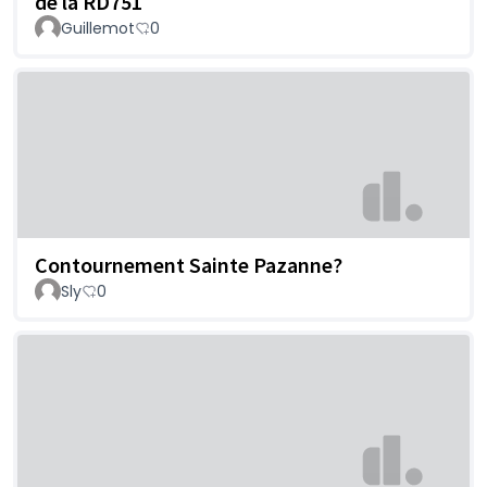
de la RD751
Guillemot
0
Contournement Sainte Pazanne?
Sly
0