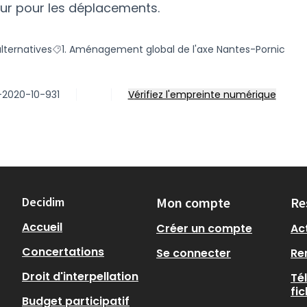
eur pour les déplacements.
lternatives
1. Aménagement global de l'axe Nantes-Pornic
rie : h. Déplacements et mobilités alternatives
Filtrer les résultats pour le secteur : 1. Aménagement
-2020-10-931
Vérifiez l'empreinte numérique
Decidim
Mon compte
Re
Accueil
Créer un compte
Act
Concertations
Se connecter
Re
Droit d'interpellation
Té
fi
Budget participatif