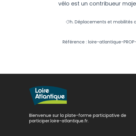
vélo est un contribueur maj
h. Déplacements et mobilités a
Filtrer les résultats de la catégo
Référence : loire-atlantique-PROP
Bienvenue sur la plate-forme participative de
participer.loire-atlantique.fr.