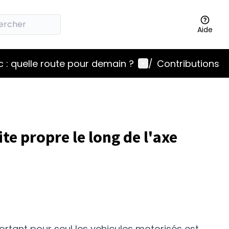
Aide
Menu utilisateur
 : quelle route pour demain ?
/
Contributions
ite propre le long de l'axe
rtant pour seul les vehicules motorisés est