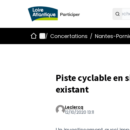
Accueil
Menu principal
/
Concertations
/
Nantes-Pornic
Piste cyclable en s
existant
Leclercq
12/10/2020 13:11
Un investissement aussi impo